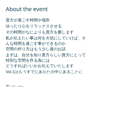
About the event
貴方が過ごす時間や場所
ゆったり心をリラックスさせる
その時間がなによりも貴方を癒します
私が伝えたい事は何を大切にしていけば、そ
んな時間を過ごす事ができるのか
空間の作り方はもう少し後のお話
まずは、自分を知り貴方らしい貴方にとって
特別な空間を作る為には
どうすればいいかお伝えでいたします
Vol.1はもうすでにあなたの中にあることに
フォーカスします
あなたが心地よくリラックスして過ごせる空
Tickets
間を作るためには、自分に目を向けなくては
できません
また相性のいい人同士が集まる空間のように
モノとモノのハーモニーやバランスがとても
Sale ended
重要です
Ticket type
テクニック的なことでなく、空間作りのベー
スとなる考えかたや感覚的なことに目を向け
muin講話チケット
たお話をします